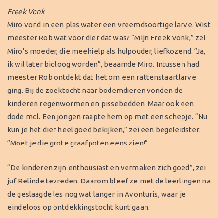
Freek Vonk
Miro vond in een plas water een vreemdsoortige larve. Wist
meester Rob wat voor dier dat was? “Mijn Freek Vonk,” zei
Miro’s moeder, die meehielp als hulpouder, liefkozend. “Ja,
ik wil later bioloog worden”, beaamde Miro. Intussen had
meester Rob ontdekt dat het om een rattenstaartlarve
ging. Bij de zoektocht naar bodemdieren vonden de
kinderen regenwormen en pissebedden. Maar ook een
dode mol. Een jongen raapte hem op met een schepje. “Nu
kun je het dier heel goed bekijken,” zei een begeleidster.
“Moet je die grote graafpoten eens zien!”
“De kinderen zijn enthousiast en vermaken zich goed”, zei
juf Relinde tevreden. Daarom bleef ze met de leerlingen na
de geslaagde les nog wat langer in Avonturis, waar je
eindeloos op ontdekkingstocht kunt gaan.