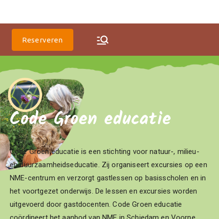
Codegroen Educatie
Reserveren
Code Groen educatie
Code Groen educatie is een stichting voor natuur-, milieu-
en duurzaamheidseducatie. Zij organiseert excursies op een
NME-centrum en verzorgt gastlessen op basisscholen en in
het voortgezet onderwijs. De lessen en excursies worden
uitgevoerd door gastdocenten. Code Groen educatie
coördineert het aanbod van NME in Schiedam en Voorne